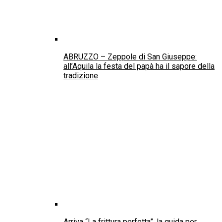
Il bergamotto in cucina con il ricettario di
Bergarè 2025
Moda
La Fashion Designer Piedades Villavicencio
Rossell trionfa al “Premio Moda Matera