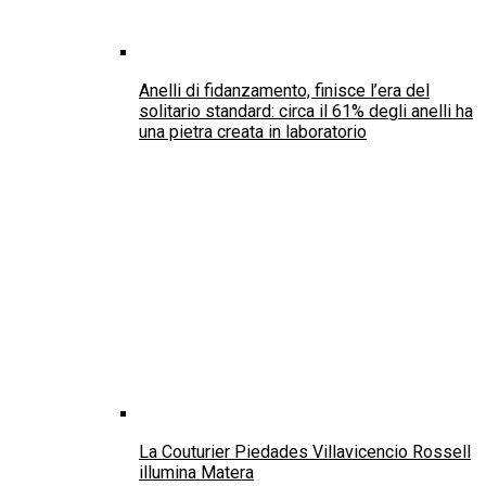
Le creazioni di Luisa Negro Jewels e le
borse di LFLY by Laura Franceschelli a
Spazio Margutta
La Fashion Designer Piedades Villavicencio
Rossell vince il premio per la migliore
collezione italiana al Cannes Fashion Official