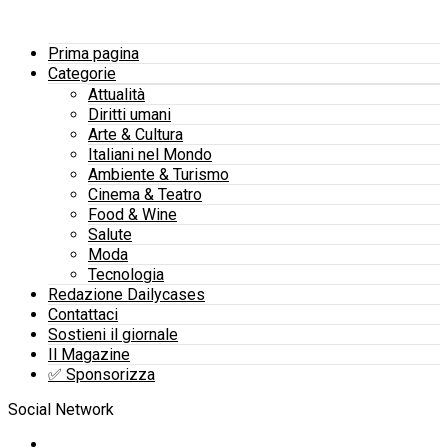
Prima pagina
Categorie
Attualità
Diritti umani
Arte & Cultura
Italiani nel Mondo
Ambiente & Turismo
Cinema & Teatro
Food & Wine
Salute
Moda
Tecnologia
Redazione Dailycases
Contattaci
Sostieni il giornale
Il Magazine
✅​ Sponsorizza
Social Network