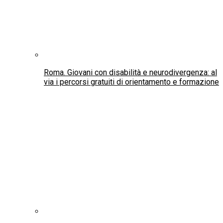
Amianto nelle navi della Marina: il Ministero della
Difesa condannato a risarcire la famiglia di un
militare torinese morto di mesotelioma
UNICEF Italia su approvazione del disegno di