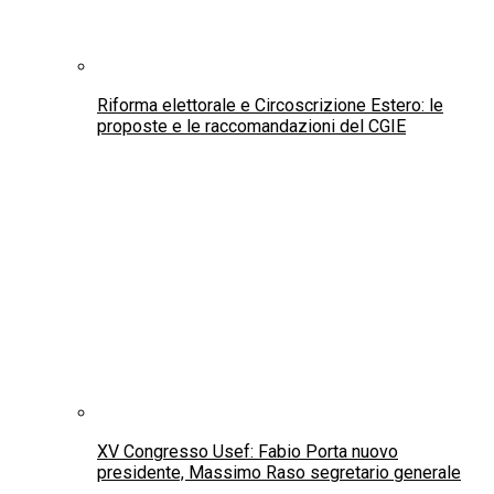
Il Made in Italy tra bellezza, cultura e sfide nel
mondo globale
La John R. Mott Foundation compie 25 anni:
premiati 105 studenti universitari calabresi