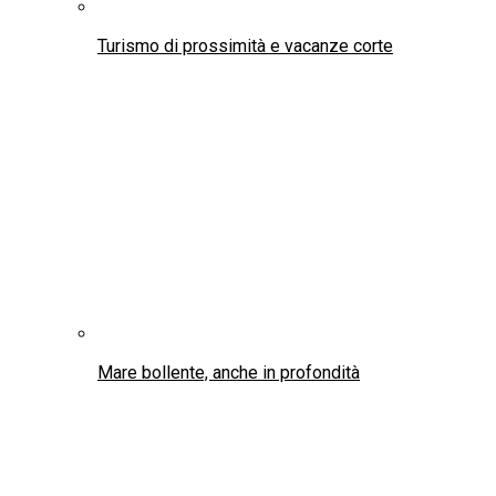
L’alieno degli oceani: perché il polipo è una delle
creature più intelligenti della Terra
Made in Italy
Food & Wine