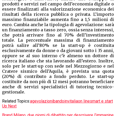
prodotti e servizi nel campo dell’economia digitale o
essere finalizzati alla valorizzazione economica dei
risultati della ricerca pubblica o privata. L’importo
massimo finanziabile aumenta fino a 1,5 milioni di
euro. Cambia anche la tipologia di agevolazione: sarà
un finanziamento a tasso zero, ossia senza interessi,
che potrà arrivare fino al 70% dell’investimento
totale. La percentuale massima di finanziamento
potrà salire all’80% se la start-up è costituita
esclusivamente da donne o da giovani sotto i 35 anni,
oppure se al suo interno c’è almeno un dottore di
ricerca italiano che sta lavorando all’estero. Inoltre,
solo per le start-up con sede nel Mezzogiorno e nel
Cratere sismico dell’Aquila, è prevista una quota
(20%) di contributo a fondo perduto. Le start-up
costituite da non più di 12 mesi potranno beneficiare
anche di servizi specialistici di tutoring tecnico-
gestionale.
Related Topics:
agevolazioni
bando
invitalia
on line
smart e start
Up Next
Brand Milano, due giorni di dibattito per descrivere l’immagine