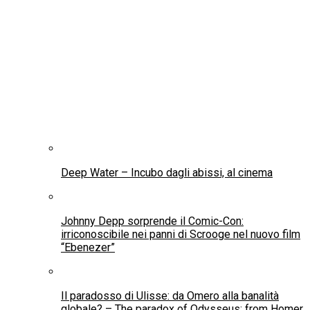
Deep Water – Incubo dagli abissi, al cinema
Johnny Depp sorprende il Comic-Con:
irriconoscibile nei panni di Scrooge nel nuovo film
“Ebenezer”
Il paradosso di Ulisse: da Omero alla banalità
globale? – The paradox of Odysseus: from Homer