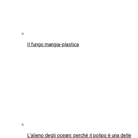
Il fungo mangia-plastica
L’alieno degli oceani: perché il polipo è una delle