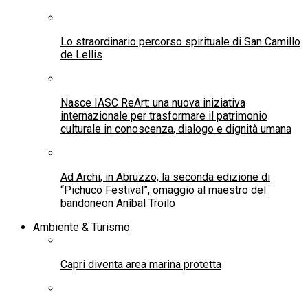
Mare bollente, anche in profondità
Il fungo mangia-plastica
L’alieno degli oceani: perché il polipo è una delle
creature più intelligenti della Terra
Made in Italy
Food & Wine
DeGusto 2026: la fiera dedicata al
food&beverage per i professionisti
dell’Ho.Re.Ca. diventa vetrina internazionale