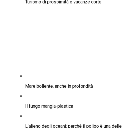
Il 29 Luglio: Lasagna day
ABRUZZO – Zeppole di San Giuseppe:
all’Aquila la festa del papà ha il sapore della
tradizione
Arriva “La frittura perfetta”, la guida per
friggere bene e in modo sicuro
Il bergamotto in cucina con il ricettario di
Bergarè 2025
Moda
La Fashion Designer Piedades Villavicencio
Rossell trionfa al “Premio Moda Matera
2026”