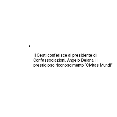
Confassociazioni, Angelo Deiana, il
prestigioso riconoscimento “Civitas Mundi”
Il 30 Luglio: Giornata mondiale dell’amicizia
Royalties dello streaming: quanto guadagna
davvero un musicista nell’era digitale?