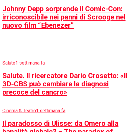
Attualità
5 anni fa
Lampedusa. Affonda barcone, 125
migranti salvati dalla Guardia Costiera
Arte & Cultura
5 anni fa
Storia, memoria e le lontane verità
dell’uomo.
Arte & Cultura
5 anni fa
Dailyflash: A 700 anni dalla morte di
Dante Alighieri l’attualità di Gioacchino
da Fiore