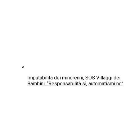
Roma. Giovani con disabilità e neurodivergenza: al
via i percorsi gratuiti di orientamento e formazione
Carceri, Alemanno: la mia vicenda ha evidenziato
le contraddizioni del Dap