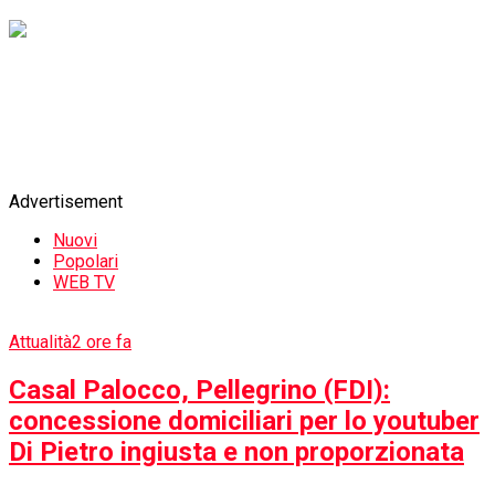
Attualità
3 giorni fa
Health. Italian-American Scientist Dario
Crosetto: 3D-CBS Can Change Early
Cancer Diagnosis
Food & Wine
3 giorni fa
DeGusto 2026: la fiera dedicata al
food&beverage per i professionisti
dell’Ho.Re.Ca. diventa vetrina
internazionale
Attualità
1 settimana fa
Il 30 Luglio: Giornata mondiale