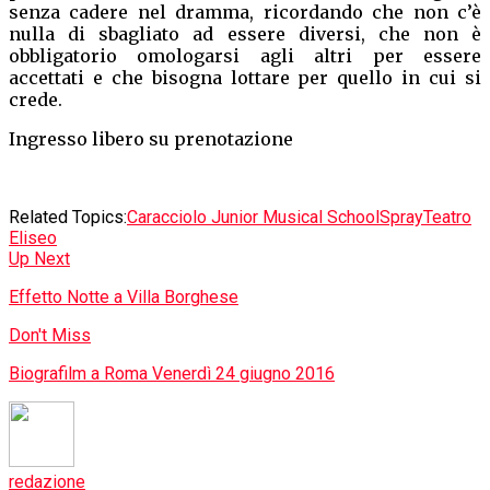
Popolari
WEB TV
Attualità
2 ore fa
Casal Palocco, Pellegrino (FDI):
concessione domiciliari per lo youtuber
Di Pietro ingiusta e non proporzionata
Attualità
1 giorno fa
VERONA. Servizi in crisi e una città
senza visione: opposizione all’attacco
Ambiente & Turismo
1 giorno fa
Capri diventa area marina protetta