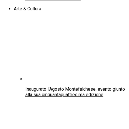
Lo straordinario percorso spirituale di San Camillo
de Lellis
Nasce IASC ReArt: una nuova iniziativa
internazionale per trasformare il patrimonio
culturale in conoscenza, dialogo e dignità umana