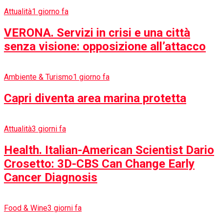
dell’amicizia
Attualità
1 settimana fa
Nasce il colosso Poste-Tim: l’unione
che fa la forza
Cinema & Teatro
1 settimana fa
Johnny Depp sorprende il Comic-Con:
irriconoscibile nei panni di Scrooge nel
nuovo film “Ebenezer”
Salute
1 settimana fa