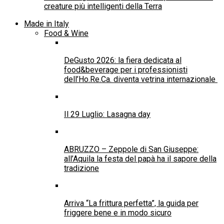
Anelli di fidanzamento, finisce l’era del
solitario standard: circa il 61% degli anelli ha
una pietra creata in laboratorio
La Couturier Piedades Villavicencio Rossell
illumina Matera
Le creazioni di Luisa Negro Jewels e le
borse di LFLY by Laura Franceschelli a
Spazio Margutta
La Fashion Designer Piedades Villavicencio
Rossell vince il premio per la migliore
collezione italiana al Cannes Fashion Official
Cinema & Teatro