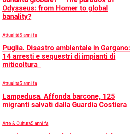
Diritti umani
5 anni fa
‘Fertilia Istriana’di Cristina Mantis,
l’abbraccio del popolo sardo agli esuli
dell’Istria, Fiume e Dalmazia
Il Magazine
✅ ​Sponsorizza
Redazione Dailycases
Archivio
Sostienici
Privacy & Policy
Contattaci
Cookie Policy (UE)