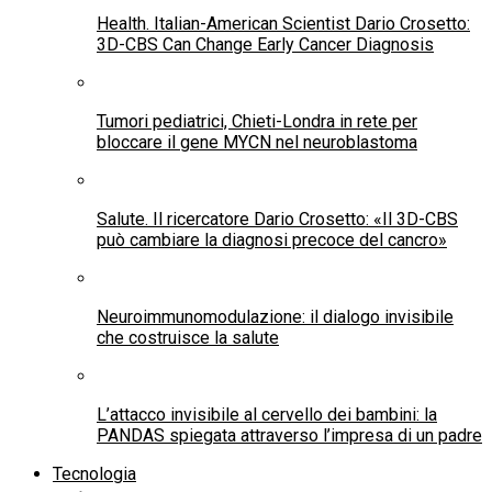
L’intelligenza artificiale riscrive il Dna
Un robot per i malati di SLA
Il 30 Giugno: Social Media Day
✅ IL MAGAZINE