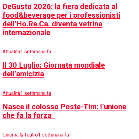
Salute. Il ricercatore Dario Crosetto: «Il
3D-CBS può cambiare la diagnosi
precoce del cancro»
Cinema & Teatro
1 settimana fa
Il paradosso di Ulisse: da Omero alla
banalità globale? – The paradox of
Odysseus: from Homer to global
banality?
Attualità
5 anni fa
Puglia. Disastro ambientale in Gargano:
14 arresti e sequestri di impianti di
miticoltura