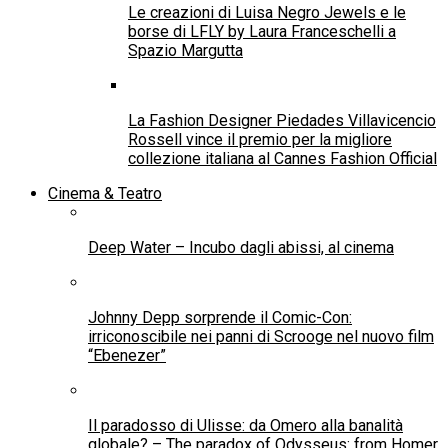
Dal 31 luglio AD ARTE FESTIVAL – VII Edizione
La casa – Il rogo del male
Salute
Health. Italian-American Scientist Dario Crosetto:
3D-CBS Can Change Early Cancer Diagnosis
Tumori pediatrici, Chieti-Londra in rete per
bloccare il gene MYCN nel neuroblastoma
Salute. Il ricercatore Dario Crosetto: «Il 3D-CBS
può cambiare la diagnosi precoce del cancro»