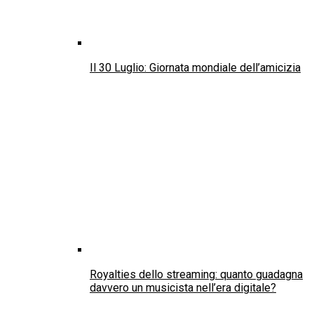
Il paradosso di Dorian Gray: quando i nostri
centri storici perdono la loro anima-The
Dorian Gray Paradox: When Our Historic City
Centres Lose Their Soul
Il 26 Luglio: Giornata mondiale degli zii
Diritti umani