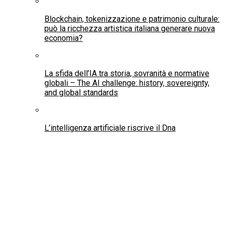
Arte & Cultura
La Caracciolo Junior Musical School
presenta “Spray”
Pubblicato
10 anni fa
-
22 Giugno 2016
Da
redazione
Tempo di lettura:
< 1
minuto