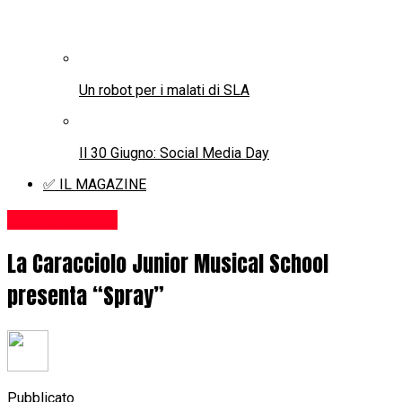
[AdSense-A]
27 Giugno 2016 Ore 20,00 Teatro Eliseo
Spray, in scena al Teatro Eliseo il 27 Giugno, con la
direzione artistica di Stefania Fratepietro, tra le più
significative e interessanti interpreti del musical in
Italia, racconta il mondo degli adolescenti. Spray
parla di temi forti in maniera brillante e intelligente
senza cadere nel dramma, ricordando che non c’è
nulla di sbagliato ad essere diversi, che non è
obbligatorio omologarsi agli altri per essere
accettati e che bisogna lottare per quello in cui si
crede.
Ingresso libero su prenotazione
Related Topics:
Caracciolo Junior Musical School
Spray
Teatro
Eliseo