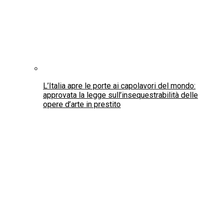
Ad Archi, in Abruzzo, la seconda edizione di
“Pichuco Festival”, omaggio al maestro del
bandoneon Anìbal Troilo
Ambiente & Turismo
Capri diventa area marina protetta
Turismo di prossimità e vacanze corte