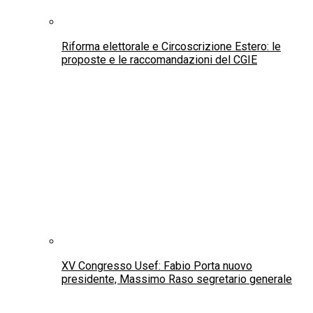
Il Made in Italy tra bellezza, cultura e sfide nel
mondo globale
La John R. Mott Foundation compie 25 anni:
premiati 105 studenti universitari calabresi
Al via a Lima i lavori della Commissione
continentale America Latina
Arte & Cultura