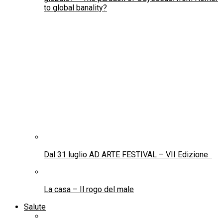
Neuroimmunomodulazione: il dialogo invisibile
che costruisce la salute
L’attacco invisibile al cervello dei bambini: la
PANDAS spiegata attraverso l’impresa di un padre
Tecnologia
Blockchain, tokenizzazione e patrimonio culturale:
può la ricchezza artistica italiana generare nuova
economia?
La sfida dell’IA tra storia, sovranità e normative
globali – The AI challenge: history, sovereignty,
and global standards