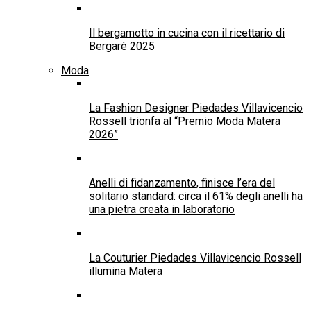
Deep Water – Incubo dagli abissi, al cinema
Johnny Depp sorprende il Comic-Con:
irriconoscibile nei panni di Scrooge nel nuovo film
“Ebenezer”
Il paradosso di Ulisse: da Omero alla banalità
globale? – The paradox of Odysseus: from Homer
to global banality?